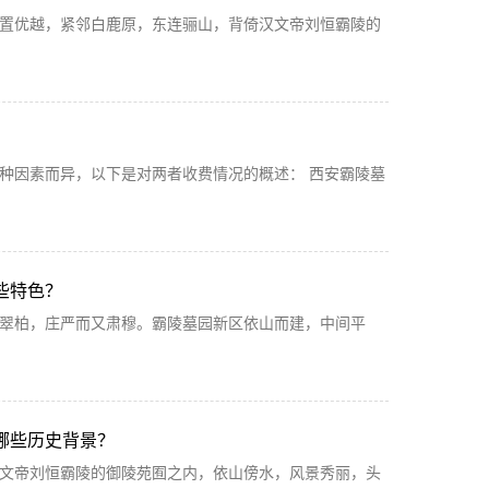
置优越，紧邻白鹿原，东连骊山，背倚汉文帝刘恒霸陵的
种因素而异，以下是对两者收费情况的概述： 西安霸陵墓
些特色？
翠柏，庄严而又肃穆。霸陵墓园新区依山而建，中间平
哪些历史背景？
文帝刘恒霸陵的御陵苑囿之内，依山傍水，风景秀丽，头