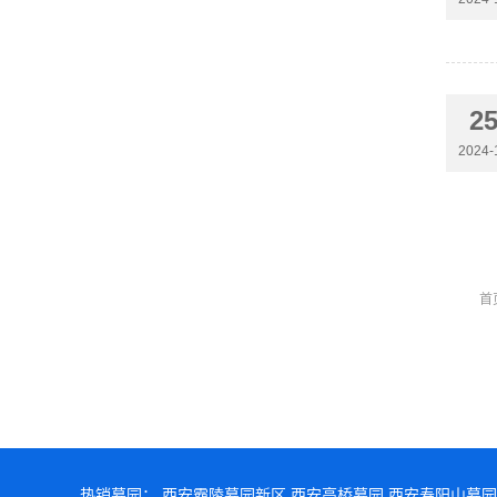
2
2024-
首
热销墓园：
西安霸陵墓园新区
西安高桥墓园
西安寿阳山墓园