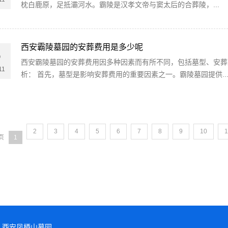
枕白鹿原，足抵灞河水。霸陵是汉孝文帝与窦太后的合葬陵，...
西安霸陵墓园的安葬费用是多少呢
5
西安霸陵墓园的安葬费用因多种因素而有所不同，包括墓型、安葬
11
析： 首先，墓型是影响安葬费用的重要因素之一。霸陵墓园提供..
2
3
4
5
6
7
8
9
10
1
页
1
西安凤栖山墓园