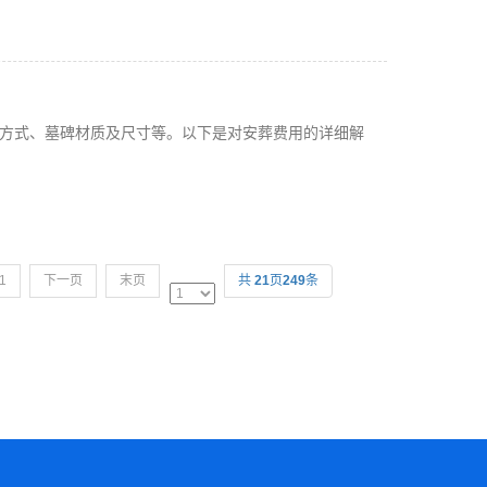
方式、墓碑材质及尺寸等。以下是对安葬费用的详细解
.
1
下一页
末页
共
21
页
249
条