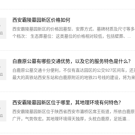
西安霸陵墓园新区价格如何
5
西安霸陵墓园新区的价格因墓型、安葬方式、墓碑材质及尺寸等多
11
个档次： 生态葬墓位：这类墓位的价格相对较低，包括壁葬、...
1
白鹿原公墓有哪些交通优势，以及它的服务特色是什么？
5
白鹿原公墓交通十分便利，不仅有直达园区的公交927区间车，
11
最大的高铁站西安东站和白鹿原附近的地铁21号线的建设，将为来.
西安霸陵墓园新区位于哪里，其地理环境有何特色？
5
西安霸陵墓园新区位于陕西省西安市灞桥区席王街道，所依白鹿原
11
广开，气势恢宏。其地理环境得天独厚，头枕白鹿原，足抵灞...