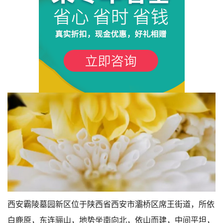
1
西安霸陵墓园新区位于陕西省西安市灞桥区席王街道，所依
白鹿原，东连骊山，地势坐南向北，依山而建，中间平坦，