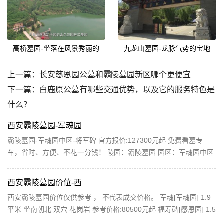
高桥墓园-坐落在风景秀丽的
九龙山墓园-龙脉气势的宝地
上一篇：
长安慈恩园公墓和霸陵墓园新区哪个更便宜
下一篇：
白鹿原公墓有哪些交通优势，以及它的服务特色是
什么？
西安霸陵墓园-军魂园
霸陵墓园-军魂园中区-将军碑 官方报价:127300元起 免费看墓专
车，省时、方便、不花一分钱！ 陵园：霸陵墓园 园区：军魂园中区
葬式：立碑 面积：2平米 穴位：双穴 朝向：坐南朝北...
西安霸陵墓园价位-西
西安霸陵墓园价位仅供参考 ， 不代表成交价格。 军魂[军魂园] 1.9
平米 坐南朝北 双穴 花岗岩 参考价格:80500元起 福寿碑[感恩园] 1.5
平米 坐南朝北 双穴 花岗岩 参考价格:59000元起 长青碑...