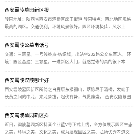
西安霸陵墓园新区报
陵园地址：陕西省西安市灞桥区席王街道 陵园特点：西北地区规格
最高的园区。交通便利，环境风景很好。园区环境极佳，风水上
乘，交通便利。依山而建，明堂格局非常大，视野开阔...
西安霸陵公墓电话号
交通：三颗星。一号线终点-纺织城，出站坐232路公交车直达。 环
境：园区基建：三颗星。一进新区大门，就感觉修的真的很下本
钱，大气干净，像个公园。接待大厅房子建的也蛮好，上...
西安霸陵汉陵哪个好
西安霸陵墓园新区所倚之白鹿原东接骊山，落脉尽于灞桥，发端于
长黄之间的中龙，来龙耸拔，起伏有势，气贯隆盛。 西安汉陵墓园
随山势而建,坡缓土厚。背依白鹿神塬重山环抱,前遥...
西安霸陵墓园新区抖
近日，霸陵墓园新区抖音企业蓝V号正式上线，全方位展示园区生态
之美，环境之美，文化之美，成为展现园区之美、弘扬优秀孝道文