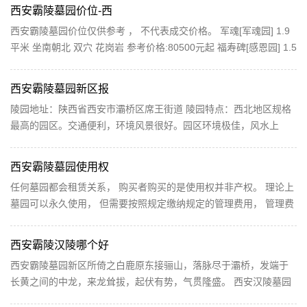
西安霸陵墓园价位-西
西安霸陵墓园价位仅供参考 ， 不代表成交价格。 军魂[军魂园] 1.9
平米 坐南朝北 双穴 花岗岩 参考价格:80500元起 福寿碑[感恩园] 1.5
平米 坐南朝北 双穴 花岗岩 参考价格:59000元起 长青碑...
西安霸陵墓园新区报
陵园地址：陕西省西安市灞桥区席王街道 陵园特点：西北地区规格
最高的园区。交通便利，环境风景很好。园区环境极佳，风水上
乘，交通便利。依山而建，明堂格局非常大，视野开阔...
西安霸陵墓园使用权
任何墓园都会租赁关系， 购买者购买的是使用权并非产权。 理论上
墓园可以永久使用， 但需要按照规定缴纳规定的管理费用， 管理费
用一般用于墓园的日常维护和人员开支， 国家规定...
西安霸陵汉陵哪个好
西安霸陵墓园新区所倚之白鹿原东接骊山，落脉尽于灞桥，发端于
长黄之间的中龙，来龙耸拔，起伏有势，气贯隆盛。 西安汉陵墓园
随山势而建,坡缓土厚。背依白鹿神塬重山环抱,前遥...