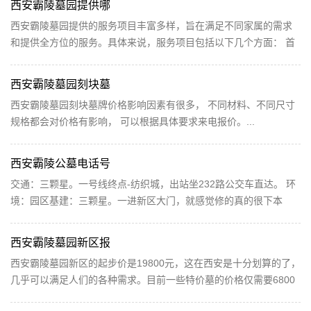
西安霸陵墓园提供哪
西安霸陵墓园提供的服务项目丰富多样，旨在满足不同家属的需求
和提供全方位的服务。具体来说，服务项目包括以下几个方面： 首
先，墓园提供多种墓型选择，包括传统的中式墓型和...
西安霸陵墓园刻块墓
西安霸陵墓园刻块墓牌价格影响因素有很多， 不同材料、不同尺寸
规格都会对价格有影响， 可以根据具体要求来电报价。...
西安霸陵公墓电话号
交通：三颗星。一号线终点-纺织城，出站坐232路公交车直达。 环
境：园区基建：三颗星。一进新区大门，就感觉修的真的很下本
钱，大气干净，像个公园。接待大厅房子建的也蛮好，上...
西安霸陵墓园新区报
西安霸陵墓园新区的起步价是19800元，这在西安是十分划算的了，
几乎可以满足人们的各种需求。目前一些特价墓的价格仅需要6800
元（万福园），陵墓的大小也会影响其价格。通常，同...