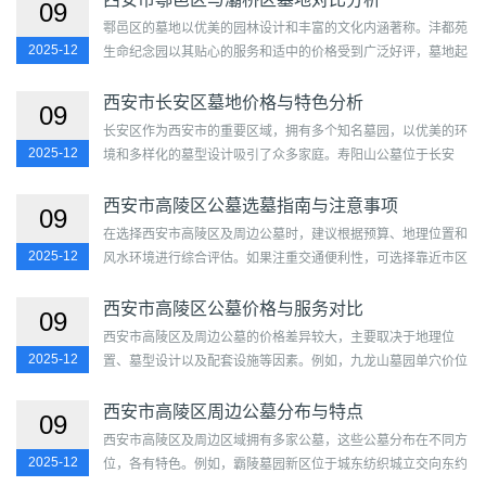
09
鄠邑区的墓地以优美的园林设计和丰富的文化内涵著称。沣都苑
2025-12
生命纪念园以其贴心的服务和适中的价格受到广泛好评，墓地起
价为19800元，部分墓型价格为3500元和26800元，环境优雅且
适...
西安市长安区墓地价格与特色分析
09
长安区作为西安市的重要区域，拥有多个知名墓园，以优美的环
2025-12
境和多样化的墓型设计吸引了众多家庭。寿阳山公墓位于长安
区，墓地起价从25900元起，墓型价格分别为46900元、49900
元和...
西安市高陵区公墓选墓指南与注意事项
09
在选择西安市高陵区及周边公墓时，建议根据预算、地理位置和
2025-12
风水环境进行综合评估。如果注重交通便利性，可选择靠近市区
的霸陵墓园新区；如果更看重自然环境，寿阳山墓园和九...
西安市高陵区公墓价格与服务对比
09
西安市高陵区及周边公墓的价格差异较大，主要取决于地理位
2025-12
置、墓型设计以及配套设施等因素。例如，九龙山墓园单穴价位
为15000元，双穴为15800元；而阎良汉皇树葬墓园的价格为
220...
西安市高陵区周边公墓分布与特点
09
西安市高陵区及周边区域拥有多家公墓，这些公墓分布在不同方
2025-12
位，各有特色。例如，霸陵墓园新区位于城东纺织城立交向东约