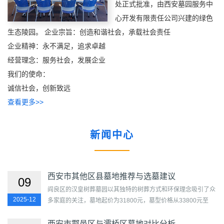
处正式批准，由西安墓园服务中
心开发有限责任公司兴建的绿色
生态陵园。 企业宗旨：创造和谐社会，承载社会责任
企业精神：永不满足，追求卓越
经营理念：服务社会，发展企业
我们的使命：
诚信社会，创新致远
查看更多>>
新闻中心
西安市其他区县墓地推荐与选墓建议
09
阎良区的汉皇树葬墓园以其独特的树葬方式和环保理念吸引了众
2025-12
多家庭的关注，墓地起价为31800元，墓型价格从33800元至
38800元不等，为逝者提供了一个与自然和谐共生的安息之地。
临潼...
西安市鄠邑区与灞桥区墓地对比分析