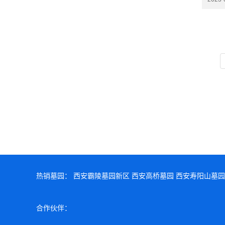
热销墓园：
西安霸陵墓园新区
西安高桥墓园
西安寿阳山墓园
合作伙伴：