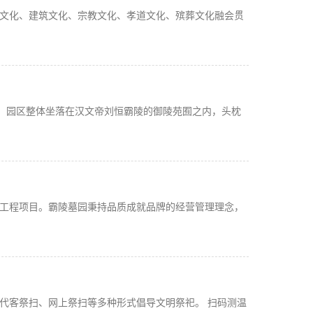
文化、建筑文化、宗教文化、孝道文化、殡葬文化融会贯
通。园区整体坐落在汉文帝刘恒霸陵的御陵苑囿之内，头枕
工程项目。霸陵墓园秉持品质成就品牌的经营管理理念，
代客祭扫、网上祭扫等多种形式倡导文明祭祀。 扫码测温