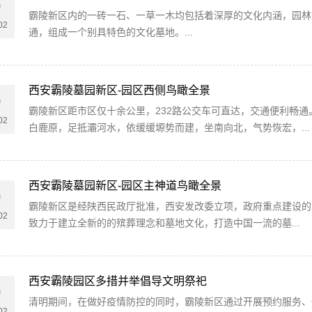
0
霸陵新区内的一砖一石、一草一木均包括着深厚的文化内涵，园林
02
通，组成一个别具特色的文化墓地。...
西安霸陵墓园新区-园区西侧鸟瞰全景
0
霸陵新区距市区仅十余公里，232路公交车可直达，交通便利畅
02
白鹿原，足抵灞河水，依缓缓塬势而建，坐南向北，气势恢宏，...
西安霸陵墓园新区-园区主神道鸟瞰全景
0
霸陵新区是经陕西民政厅批准，西安发改委立项，政府重点建设的
02
致力于建立全新的的殡葬理念和墓地文化，打造中国一流的墓...
西安霸陵园区多措并举倡导文明祭祀
0
清明期间，在做好疫情防控的同时，霸陵新区通过开展预约服务、
02