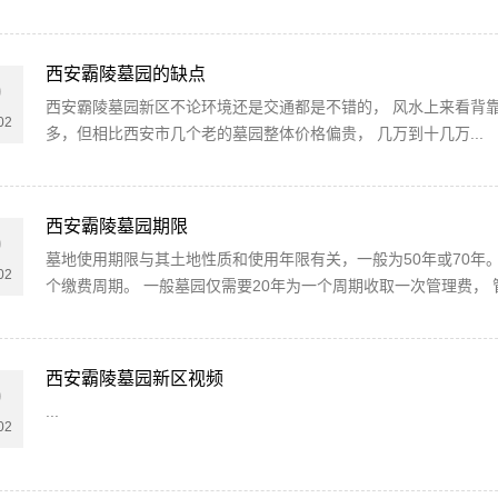
西安霸陵墓园的缺点
0
西安霸陵墓园新区不论环境还是交通都是不错的， 风水上来看背
02
多，但相比西安市几个老的墓园整体价格偏贵， 几万到十几万...
1
西安霸陵墓园期限
0
墓地使用期限与其土地性质和使用年限有关，一般为50年或70年
02
个缴费周期。 一般墓园仅需要20年为一个周期收取一次管理费， 管.
西安霸陵墓园新区视频
0
...
02