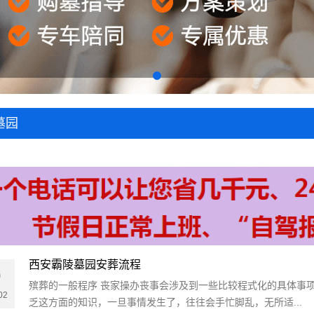
墓园
西安霸陵墓园安葬流程
0
殡葬的一般程序 丧家操办丧事会涉及到一些比较程式化的具体事
02
乏这方面的知识，一旦事情发生了，往往会手忙脚乱，无所适...