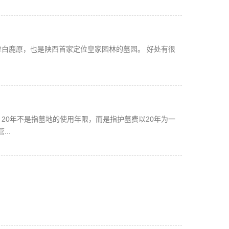
靠白鹿原，也是陕西首家定位皇家园林的墓园。 好处有很
。20年不是指墓地的使用年限，而是指护墓费以20年为一
..