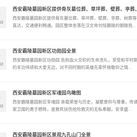
西安霸陵墓园新区提供骨灰墓位葬、草坪葬、壁葬、亭葬
0
西安霸陵墓园新区提供骨灰墓位葬、草坪葬、壁葬、亭葬、树葬等各
02
直达，交通便利畅通。园区整体坐落在汉文帝刘恒霸陵的御陵苑...
西安霸陵墓园新区功勋园全景
0
西安霸陵墓园新区功勋园 告别血火交织的生命洗礼，享受和平时
02
的丰功伟绩和大爱无边，对不同时期的英雄先辈怀揣敬仰之情...
西安霸陵墓园新区军魂园鸟瞰图
0
西安霸陵墓园新区军魂园 承载荣誉与历史，凝聚景仰与尊重，传
02
家卫国的勇于牺牲，是救死扶伤抢险救灾的无私奉献。安享盛...
西安霸陵墓园新区景观九孔山门全景