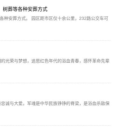
、树葬等各种安葬方式
种安葬方式。 园区距市区仅十余公里，232路公交车可
期的光荣与梦想，追思红色年代的浴血青春，感怀革命先辈
递忠诚与大爱。军魂是中华民族铮铮的脊梁，是浴血杀敌保