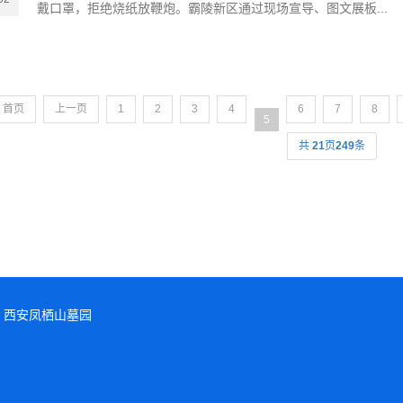
戴口罩，拒绝烧纸放鞭炮。霸陵新区通过现场宣导、图文展板...
首页
上一页
1
2
3
4
6
7
8
5
共
21
页
249
条
西安凤栖山墓园