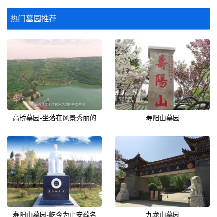
热门墓园推荐
高桥墓园-坐落在风景秀丽的
寿阳山墓园
寿阳山墓园-屹今为止安葬名
九龙山墓园