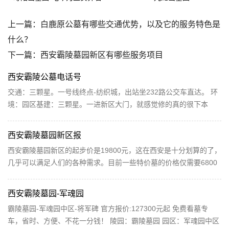
上一篇：
白鹿原公墓有哪些交通优势，以及它的服务特色是
什么？
下一篇：
西安霸陵墓园新区有哪些服务项目
西安霸陵公墓电话号
交通：三颗星。一号线终点-纺织城，出站坐232路公交车直达。 环
境：园区基建：三颗星。一进新区大门，就感觉修的真的很下本
钱，大气干净，像个公园。接待大厅房子建的也蛮好，上...
西安霸陵墓园新区报
西安霸陵墓园新区的起步价是19800元，这在西安是十分划算的了，
几乎可以满足人们的各种需求。目前一些特价墓的价格仅需要6800
元（万福园），陵墓的大小也会影响其价格。通常，同...
西安霸陵墓园-军魂园
霸陵墓园-军魂园中区-将军碑 官方报价:127300元起 免费看墓专
车，省时、方便、不花一分钱！ 陵园：霸陵墓园 园区：军魂园中区