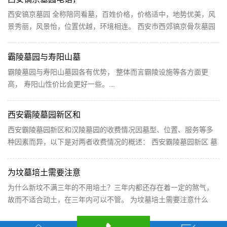
西安镐京墓园 全称陪同看墓，百姓价格，价格适中，地势优美，风
景秀丽，风景怡，位置优越，环境相连。 西安市西郊镐京骨灰墓园
经陕西省发政厅批准，是省内唯一由省民政厅、省...
霸陵墓园与寿阳山墓
霸陵墓园与寿阳山墓园各有优势， 整体而言霸陵设施等各方面更
高， 寿阳山性价比会更好一些。...
西安霸陵墓园新区和
西安霸陵墓园新区和汉陵墓园的收费情况因墓型、位置、服务等多
种因素而异，以下是对两者收费情况的概述： 西安霸陵墓园新区 墓
型与价格： 霸陵墓园新区提供了多种类型的墓地，...
为坟墓培土需要注意
为什么新坟不满三年的不用培土？三年内都还存在着一定的煞气，
故而不适合动土，在三年内可以不管。 为坟墓培土需要注意什么
呢？ 所添的土如果掺杂粪便，是为对祖先的大不敬，...