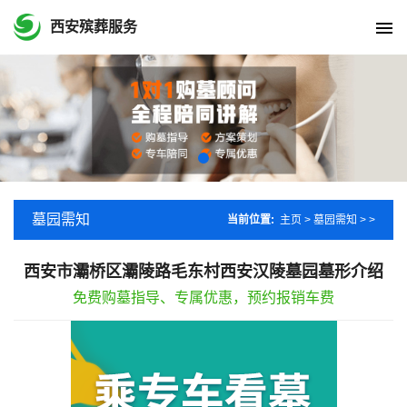
西安殡葬服务
墓园需知
当前位置:
主页
>
墓园需知
> >
西安市灞桥区灞陵路毛东村西安汉陵墓园墓形介绍
免费购墓指导、专属优惠，预约报销车费