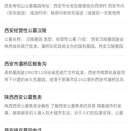
西安寿阳山公墓墓园地址：西安市长安区砲里街办西垇村 西安市内
（班车接送） 接送时间：每周均有班车接送（请提前一天致电预
约） 西安寿阳山公墓山环挡风气不散，有水为界气止...
西安经营性公墓汉陵
公墓名称： 汉陵墓园 类型：经营性公墓 介绍： 西安汉陵墓园是由
陕西省民政厅批准，灞桥区民政局主办的国有墓园。西安汉陵墓园
随山势而建，坡缓土厚。背依白鹿神塬重山环抱，前...
西安市灞桥区鲸鱼沟
高桥墓园是1992年11月经省民政厅文件批准，西安市殡葬处直接领
导下兴建的永久性墓园，座落于距离市区15公里的西安市灞桥区风
景秀丽的鲸鱼沟旅游风景区。墓区规模宏大，占地千余...
陕西西安公墓售卖
陕西西安公墓售卖全解析 了解西安公墓售卖的背景 随着城市的发
展，越来越多的人涌入到大城市生活，对于人们的后事安排，公墓
的需求量也在增加。而近年来，西安市公墓售卖引起...
西安镐京墓园电话，