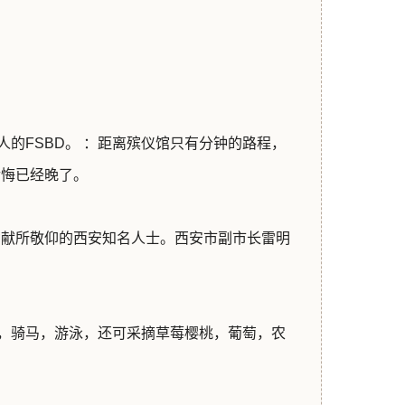
。
的FSBD。 ：距离殡仪馆只有分钟的路程，
后悔已经晚了。
贡献所敬仰的西安知名人士。西安市副市长雷明
，骑马，游泳，还可采摘草莓樱桃，葡萄，农