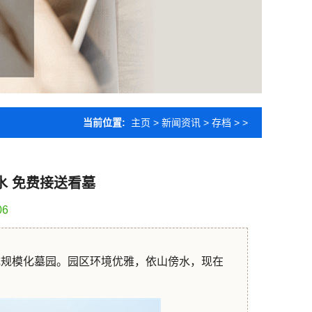
当前位置:
主页
>
新闻资讯
>
存档
> >
水 免费接送看墓
06
成规模化墓园。园区环境优雅，依山傍水，现在