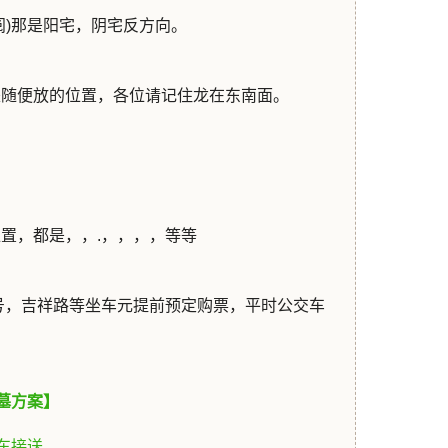
阅)那是阳宅，阴宅反方向。
是随便放的位置，各位请记住龙在东南面。
置，都是，，.，，，，等等
号，吉祥路等坐车元提前预定购票，平时公交车
墓方案】
车接送