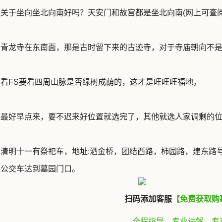
：关于坐向坐北向南好吗？天安门和故宫都是坐北向南(网上可查
：青龙寺在东南面，那是古时留下来的古迹寺，对于寺庙朝向不
：看FS要看四周山脉是否绿树成荫的，这才是旺旺旺福地。
：最好早点来，要不迟来好位置就选完了，其他就选人家调剩的位
：清明十一有祭祀车，地址:洒金桥，团结西路，柿园路，建东路
趟公交车达到墓园门口。
扫码添加客服
【免费获取购
全程指导，专业讲解，专