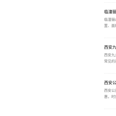
临潼
临潼骊
置、面
西安
西安九
常见的
西安
西安公
惠，时