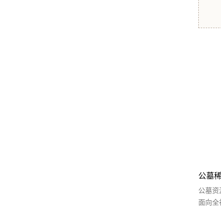
公墓
公墓资
面向全