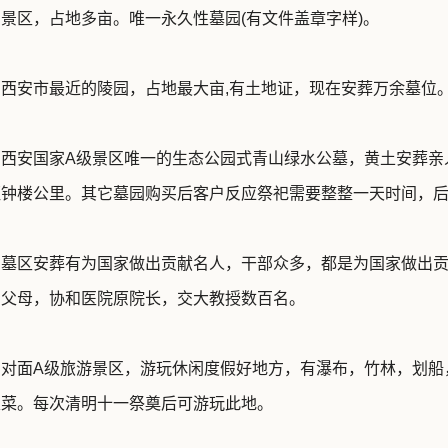
沟景区，占地多亩。唯一永久性墓园(有文件盖章字样)。
：西安市最近的陵园，占地最大亩,有土地证，现在安葬万余墓位
：西安国家A级景区唯一的生态公园式青山绿水公墓，黄土安葬亲人
距钟楼公里。其它墓园购买后客户反应祭祀需要整整一天时间，
：墓区安葬有为国家做出贡献名人，干部众多，都是为国家做出
的父母，协和医院原院长，交大教授数百名。
：对面A级旅游景区，游玩休闲度假好地方，有瀑布，竹林，划船
家菜。每次清明十一祭奠后可游玩此地。