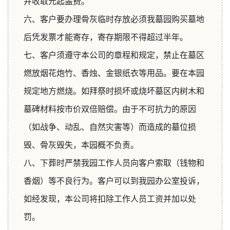
并收取元起盖费。
六、客户要办理骨灰临时存放必须我墓园购买墓地
后凭发票才能寄存，寄存期限不得超过半年。
七、客户须遵守本公司的章程和规定，禁止在墓区
燃放烟花炮竹、香烛、金银纸衣等用品。要在本园
规定地方燃烧。如拜祭时损坏或烧坏墓区内树木和
墓碑材料按市价双倍赔偿。由于不可抗力的原因
（如战争、动乱、自然灾害等）而造成的墓位损
毁、骨灰毁失，本园概不负责。
八、下葬时严禁我园工作人员向客户索取（钱物和
香烟）等不良行为。客户可以到我园办公室投诉，
如经发现，本公司将扣除工作人员工资并加以处
罚。