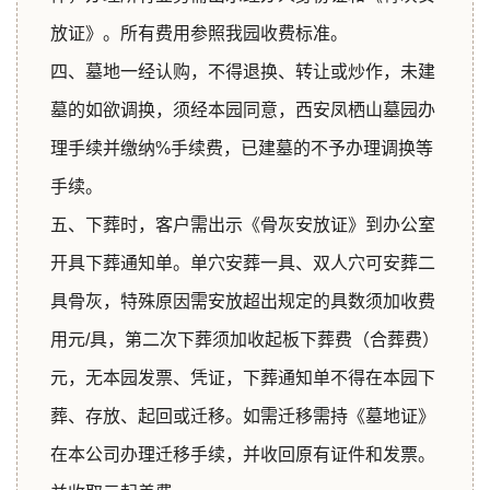
放证》。所有费用参照我园收费标准。
四、墓地一经认购，不得退换、转让或炒作，未建
墓的如欲调换，须经本园同意，西安凤栖山墓园办
理手续并缴纳%手续费，已建墓的不予办理调换等
手续。
五、下葬时，客户需出示《骨灰安放证》到办公室
开具下葬通知单。单穴安葬一具、双人穴可安葬二
具骨灰，特殊原因需安放超出规定的具数须加收费
用元/具，第二次下葬须加收起板下葬费（合葬费）
元，无本园发票、凭证，下葬通知单不得在本园下
葬、存放、起回或迁移。如需迁移需持《墓地证》
在本公司办理迁移手续，并收回原有证件和发票。