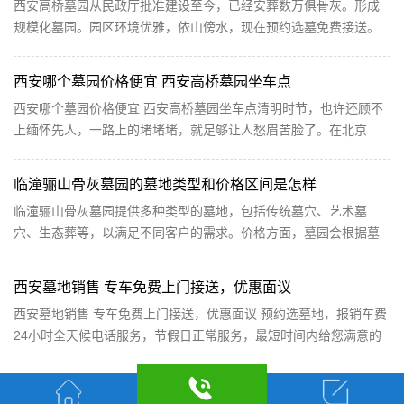
西安高桥墓园从民政厅批准建设至今，已经安葬数万俱骨灰。形成
规模化墓园。园区环境优雅，依山傍水，现在预约选墓免费接送。
高桥墓园在地理位置上交通方便，离东三环仅仅几公里，距离钟楼
20公里，公交线路有919路927路907路406路。 1：西安高桥墓园隶
西安哪个墓园价格便宜 西安高桥墓园坐车点
属西安...
西安哪个墓园价格便宜 西安高桥墓园坐车点清明时节，也许还顾不
上缅怀先人，一路上的堵堵堵，就足够让人愁眉苦脸了。在北京
的，很可能要赶到河北去扫墓。在上海的，就要跑到苏州去扫墓。
一些平常不怎么住人的郊区房，也会在这两天突然热闹起来。并不
临潼骊山骨灰墓园的墓地类型和价格区间是怎样
宽敞的楼...
临潼骊山骨灰墓园提供多种类型的墓地，包括传统墓穴、艺术墓
穴、生态葬等，以满足不同客户的需求。价格方面，墓园会根据墓
地的位置、面积、景观等因素进行定价。一般来说，位...
西安墓地销售 专车免费上门接送，优惠面议
西安墓地销售 专车免费上门接送，优惠面议 预约选墓地，报销车费
24小时全天候电话服务，节假日正常服务，最短时间内给您满意的
答复。 本公司热忱欢迎全国各地的朋友前来洽谈业务，建立友好的
合作关系,让我们携手共创美好的明天。 轻松解决您的所有购墓需
求...