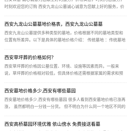
时刻欢迎您的订购 西安九龙山公墓诚心诚意为您献上好的服务，价
格实惠，时刻为您服务，时刻欢迎您的订购，心动不如行动，爱，
就马上行动，不要再考虑啦!自驾车不提前预约客服：86695661 免
西安九龙山公墓墓地价格表，西安九龙山公墓墓
费班...
西安九龙山公墓提供多种类型的墓地，价格根据不同的墓地类型和
位置有所差异。以下是具体的墓地价格介绍： 传统墓地 ：传统墓地
是最常见的墓地类型，价格相对适中。根据墓地的位...
西安草坪葬的价格如何？
西安草坪葬的价格因公墓位置、环境、设施等因素而异。一般来
说，草坪葬的价格相对较低，但具体价格还需根据家属的需求和预
算进行选择。家属可以咨询公墓管理方或相关殡葬服务...
西安墓地价格多少,西安有哪些墓园
西安墓地价格多少,西安有哪些墓园 很多人看到西安墓地价格已涨再
涨， 虽然都明白一分钱一分货。 但不明白为什么同一个地区不同的
墓地价格差距那么的大， 甚至同一个墓园里面有价格相差十几倍的
墓地。 是什么主导了墓地价格？？？ 需求决定产品市场前景， 更
西安高桥墓园环境优雅 依山傍水 免费接送看墓
大...