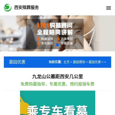
西安殡葬服务
墓园优惠
当前位置:
主页
>
墓园需知
>
墓园优惠
> >
九龙山公墓距西安几公里
免费购墓指导、专属优惠，预约报销车费