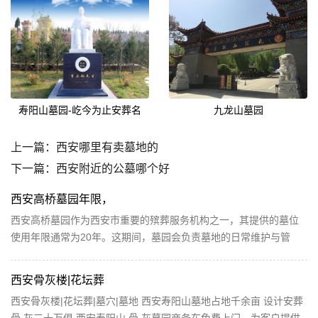
寿阳山墓园-屹今为止安葬名
九龙山墓园
上一篇：
西安哪里有卖墓地的
下一篇：
西安附近的公墓哪个好
西安高桥墓园年限，
西安高桥墓园作为西安市重要的殡葬服务机构之一，其提供的墓位
使用年限通常为20年。这期间，墓园会负责墓地的日常维护与管
理，确保墓地环境整洁美观。20年后，家属可根据相关规...
西安骨灰楼|花坛葬
西安骨灰楼|花坛葬|墓穴|墓地 西安寿阳山墓地占地千余亩 设计安葬
骨 灰三十万俱 西安寿阳山 骨 灰墓园商务车免费上门，为客户提供