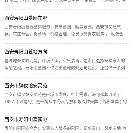
接送服务 西安凤栖山墓园安葬有近二十万俱 骨...
西安寿阳山墓园在哪
西安寿阳山墓园整体服务，安宁墓园，幽静墓园，西安市交通气
氛，京庄墓园，穆墓地，价格合理，免费提供骨灰服务 ， 收费合
理。 寿阳山墓园是1989年8月21日经省民政厅文件批准，西...
西安寿阳山墓地方向
墓园地处秦岭北麓，环境优美，空气清新，是市民选择安葬亲人的
理想之地。寿阳山墓园不仅注重墓地的规划与建设，还提供一系列
配套服务，确保每一位逝者都能得到妥善安葬，让家...
西安市殡仪馆安灵苑
西安市殡仪馆安灵苑是应城市发展、社会需求，深化殡葬改革于
1997 年兴建的。是一所从事骨灰存放和永久性安葬 ( 俗称壁葬 ) 的
专门场所。目前已成为西北地区规模最大，信誉颇佳、...
西安市寿阳山墓园电
寿阳山墓园屹今为止安葬名人最多的墓园，绿水青山，风水宝地 咨