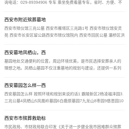
询电话：029-89394906 专车 乘坐免费看墓专车，省时、方便、不
花一分钱...
西安市附近殡葬墓地
西安市殡仪馆三兆公墓 西安市雁塔区三兆路1号 西安市殡仪馆安灵
苑 西安市长安区留公路西安市殡仪馆院内 西安市回民公墓 灞桥区洪
庆街道上鲁峪村 西安市阎良区汉皇树葬骨灰墓园...
西安墓地凤栖山，西
墓园地处交通便利的位置，周边环境优美，是市民选择安葬亲人的
理想之地。凤栖山墓园不仅注重墓地的规划与建设，还提供一系列
配套服务，如墓碑设计、墓志铭撰写、定期维护等，...
西安墓园怎么样—西
西安墓园怎么样 按照环境和规划来说的话1.霸陵新区2杨凌福泽园3.
三兆公墓4凤栖山5凤凰岭墓园6白鹿原墓园7九龙山8枣园9慈恩园10
高桥 西安公墓贵不贵 西安墓园普遍成交价格在2-6万之间...
西安市市殡葬救助标
市民政局、市财政局联合印发《关于进一步健全我市困难群众殡葬