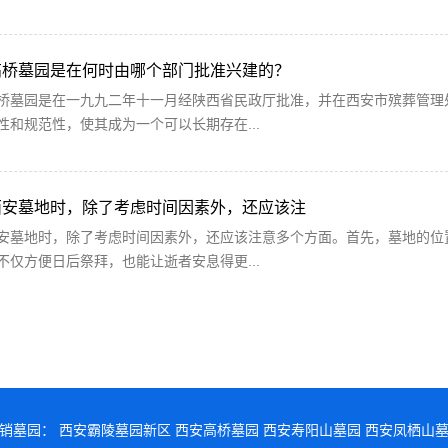
高桥墓园是在何时由哪个部门批准兴建的？
桥墓园是在一九九二年十一月经陕西省民政厅批准，并在西安市殡葬管理
性和规范性，使其成为一个可以长期存在...
西安墓地时，除了考虑时间因素外，还应该注
安墓地时，除了考虑时间因素外，还应该注意多个方面。首先，墓地的位
不仅方便日后祭拜，也能让逝者安息得更...
销墓园：
西安霸陵墓园新区
西安高桥墓园
西安寿阳山墓园
西安凤栖山