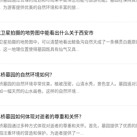
桥墓园通过合理的规划和布局来平衡悼念功能与旅游功能。墓园在保持其
，为游客提供优美的自然环境和丰富的旅...
代卫星拍摄的地势图中能看出什么关于西安市
卫星拍摄的地势图中，可以清楚地看出鲸鱼沟自然天成了一条横贯白鹿原
。这一地理位置使得墓园既具有仙气又具...
高桥墓园的自然环境如何？
桥墓园的自然环境非常优美，植被茂密，山清水秀，景色宜人。墓园遥对
如一幅天然的山水画卷。这样的自然环境...
高桥墓园如何体现对逝者的尊重和关怀？
桥墓园通过多种方式体现对逝者的尊重和关怀。首先，墓园提供了优质的
园注重环境的营造和保护，为逝者提供了一...