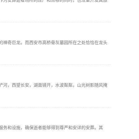
作为安葬逝者场所的庄严和肃穆的同时，也注重开发其旅
的神奇巨龙。而西安市高桥骨灰墓园所在之处恰恰在龙头
浐河，西望长安，湖面镜开，水波粼粼，山光树影随风掩
服务和设施，确保逝者能够得到尊严和安详的安葬。其