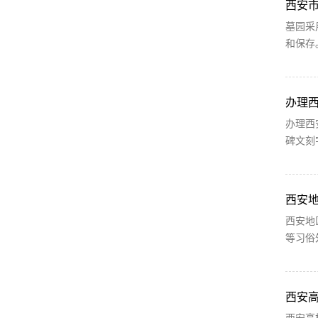
西安
墓园采
和保存
办理
办理西
碑文刻
西安
西安地
等习俗
西安