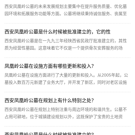
西安凤凰岭公墓的未来发展规划主要集中在提升服务质量、优化墓
园环境和拓展服务功能等方面。公墓将继续秉持诚信服务、丧属至
上的服务理念，不断提升员工的专业素养和服务水平...
西安凤凰岭公墓是什么时候被批准建立的，它的性
西安凤凰岭公墓是在一九九三年经陕西省民政厅批准建立的，其性
质为经营性墓园。这意味着它不仅是一个提供骨灰安葬服务的场
所，还是一个依法注册、合法经营的企业。自建立以来...
凤凰岭公墓在设施方面有哪些更新和投入？
凤凰岭公墓在设施方面进行了大量的更新和投入。从2005年起，公
墓投入数百万元新建了业务大厅，并开发了新区，同时对老区设施
进行了全面更新。这些举措不仅提升了公墓的整体环境...
西安凤凰岭公墓在规划上有什么特别之处？
西安凤凰岭公墓在规划上特别注重与周边环境的和谐共生。公墓不
占用可耕地，位于城镇建设规划以外，这既保护了宝贵的土地资
源，又确保了公墓的长期稳定性和可靠性。同时，公墓...
西安凤凰岭公墓是什么时候被批准建立的？